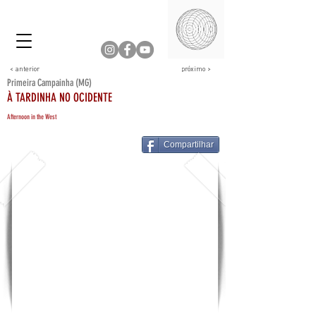
< anterior
próximo >
Primeira Campainha (MG)
À TARDINHA NO OCIDENTE
Afternoon in the West
Compartilhar