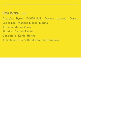
Ficha Técnica
Credits
Atuação: Byron O&#39;Neill, Dayane Lacerda, Denise
Lopes Leal, Mariana Blanco, Marina
Arthuzzi, Marina Viana.
Figurino: Cynthia Paulino
Cenografia: Daniel Herthel
Trilha Sonora: G.A. Barulhista e Tatá Santana
Vídeo