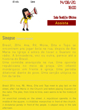
60 min.
Livre
14/08/20,
18:00
Sala Teat(r)o Oficina
Assista
Sinopse
Synopsis sinopsis
Brasil, 2014. Ana, Rê, Mona, Dita e Tops se
encontram pra jogar bola na rua, depois da Ave
Maria na Igreja e antes de tocar o Guarani no
rádio. A brincadeira, vez ou outra, parece até a
história do Brasil.
Uma comédia anarquista na rua. Uma opereta
republicana no meio da praça. Um infantil
monárquico em frente à igreja. Uma paródia
ditatorial diante do povo. Uma canção utópica no
fim da tarde.
Brasil 2014 Ana, Rê, Mona, Dita and Tops meet to play ball on the
street, after Ave Maria in the Church and before playing Guarani on
the radio. The joke, from time to time, even seems to be the history of
Brazil.
An anarchist comedy on the street. A republican operetta in the
middle of the square. A childlike monarchist in front of the church.
A dictatorial parody in front of the people. A utopian song in the late
afternoon.