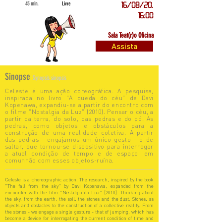
45 min.
Livre
16/08/20,
16:00
Sala Teat(r)o Oficina
Assista
Sinopse
Synopsis sinopsis
Celeste é uma ação coreográfica. A pesquisa,
inspirada no livro "A queda do céu" de Davi
Kopenawa, expandiu-se a partir do encontro com
o filme "Nostalgia da Luz" (2010). Pensar o céu, a
partir da terra, do solo, das pedras e do pó. As
pedras, como objetos e obstáculos para a
construção de uma realidade coletiva. A partir
das pedras - engajamos um único gesto - o de
saltar, que tornou-se dispositivo para interrogar
a atual condição de tempo e de espaço, em
comunhão com esses objetos-ruína.
Celeste is a choreographic action. The research, inspired by the book
"The fall from the sky" by Davi Kopenawa, expanded from the
encounter with the film "Nostalgia da Luz" (2010). Thinking about
the sky, from the earth, the soil, the stones and the dust. Stones, as
objects and obstacles to the construction of a collective reality. From
the stones - we engage a single gesture - that of jumping, which has
become a device for interrogating the current condition of time and