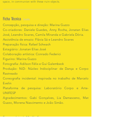
space, in communion with these ruin-objects.
Ficha Técnica
Credits
Concepção, pesquisa e direção: Marina Guzzo
Co-criadores: Daniele Guedes, Anny Rocha, Jonatan Elias
José, Leandro Soares, Camila Miranda e Gabriela Dória.
Assistência de ensaio: Flávia Sá e Leandro Soares
Preparação física: Rafael Schwach
Estagiário: Jonatan Elias José
Colaboração artística: Conrado Federici
Figurino: Marina Guzzo
Fotografia: Adilson Félix e Gui Galembeck
Produção: NiD- Núcleo Indisciplinar de Dança e Corpo
Rastreado
Coreografia incidental: inspirada no trabalho de Marcelo
Evelin
Plataforma de pesquisa: Laboratório Corpo e Arte-
UNIFESP
Agradecimentos: Gabi Gonçalves, Lia Damasceno, Mat
Guzzo, Morena Nascimento e João Simão.
Em memória de Marília Savarego.