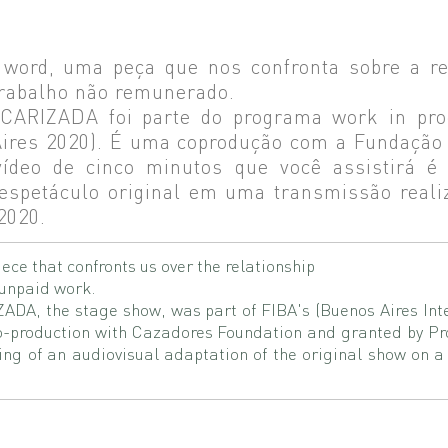
ord, uma peça que nos confronta sobre a rel
trabalho não remunerado.
CARIZADA foi parte do programa work in prog
Aires 2020). É uma coprodução com a Fundação
vídeo de cinco minutos que você assistirá 
 espetáculo original em uma transmissão reali
2020.
ce that confronts us over the relationship
 unpaid work.
ADA, the stage show, was part of FIBA's (Buenos Aires Int
co-production with Cazadores Foundation and granted by Pro
ding of an audiovisual adaptation of the original show on 