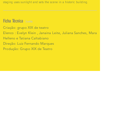
staging uses sunlight and sets the scene in a historic building.
Ficha Técnica
Credits
Criação: grupo XIX de teatro
Elenco : Evelyn Klein , Janaina Leite, Juliana Sanches, Mara
Helleno e Tatiana Caltabiano
Direção: Luiz Fernando Marques
Produção: Grupo XIX de Teatro
Vídeo