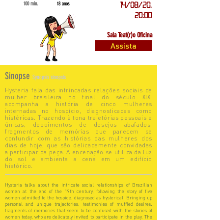
100 min.
18 anos
14/08/20,
20:00
Sala Teat(r)o Oficina
Assista
Sinopse
Synopsis sinopsis
Hysteria fala das intrincadas relações sociais da
mulher brasileira no final do século XIX,
acompanha a história de cinco mulheres
internadas no hospício, diagnosticadas como
histéricas. Trazendo à tona trajetórias pessoais e
únicas, depoimentos de desejos abafados,
fragmentos de memórias que parecem se
confundir com as histórias das mulheres dos
dias de hoje, que são delicadamente convidadas
a participar da peça. A encenação se utiliza da luz
do sol e ambienta a cena em um edifício
histórico.
Hysteria talks about the intricate social relationships of Brazilian
women at the end of the 19th century, following the story of five
women admitted to the hospice, diagnosed as hysterical. Bringing up
personal and unique trajectories, testimonies of muffled desires,
fragments of memories that seem to be confused with the stories of
women today, who are delicately invited to participate in the play. The