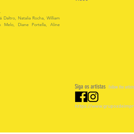
.
á Daltro, Natalia Rocha, William
 Melo, Diane Portella, Aline
Siga os artistas
Follow the artist
https://www.grupoxdeimpr