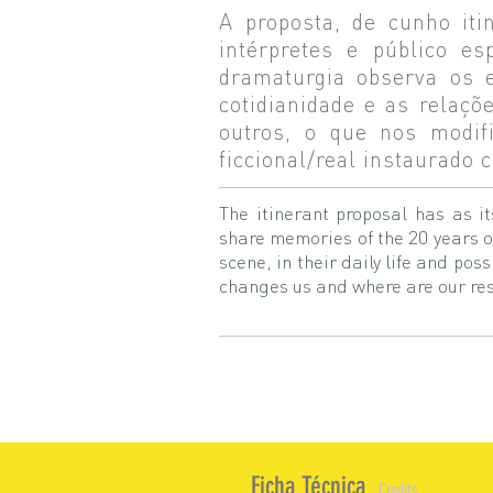
A proposta, de cunho iti
intérpretes e público e
dramaturgia observa os 
cotidianidade e as relaç
outros, o que nos modi
ficcional/real instaurado
The itinerant proposal has as i
share memories of the 20 years o
scene, in their daily life and po
changes us and where are our res
Ficha Técnica
Credits