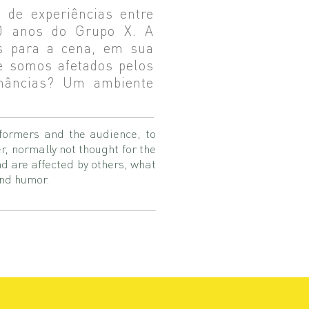
 de experiências entre
20 anos do Grupo X. A
s para a cena, em sua
e somos afetados pelos
onâncias? Um ambiente
rformers and the audience, to
, normally not thought for the
nd are affected by others, what
and humor.