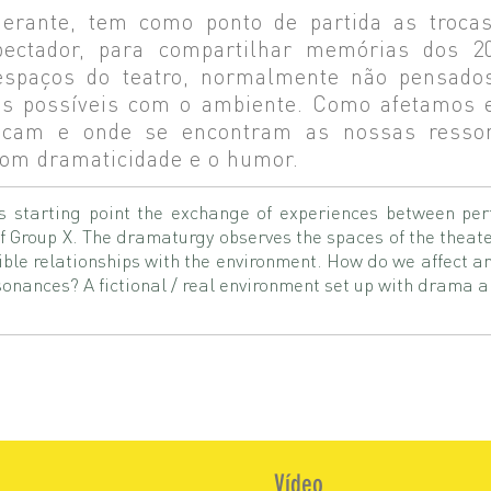
nerante, tem como ponto de partida as trocas
spectador, para compartilhar memórias dos 
espaços do teatro, normalmente não pensado
ões possíveis com o ambiente. Como afetamos 
ficam e onde se encontram as nossas ress
 com dramaticidade e o humor.
ts starting point the exchange of experiences between pe
f Group X. The dramaturgy observes the spaces of the theater
ssible relationships with the environment. How do we affect a
onances? A fictional / real environment set up with drama 
Vídeo