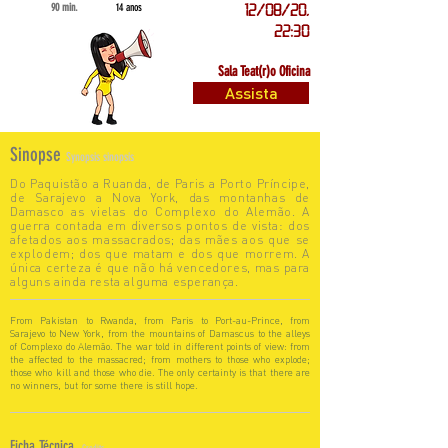
90 min.
14 anos
12/08/20,
22:30
Sala Teat(r)o Oficina
Assista
Sinopse
Synopsis sinopsis
Do Paquistão a Ruanda, de Paris a Porto Príncipe,
de Sarajevo a Nova York, das montanhas de
Damasco as vielas do Complexo do Alemão. A
guerra contada em diversos pontos de vista: dos
afetados aos massacrados; das mães aos que se
explodem; dos que matam e dos que morrem. A
única certeza é que não há vencedores, mas para
alguns ainda resta alguma esperança.
From Pakistan to Rwanda, from Paris to Port-au-Prince, from
Sarajevo to New York, from the mountains of Damascus to the alleys
of Complexo do Alemão. The war told in different points of view: from
the affected to the massacred; from mothers to those who explode;
those who kill and those who die. The only certainty is that there are
no winners, but for some there is still hope.
Ficha Técnica