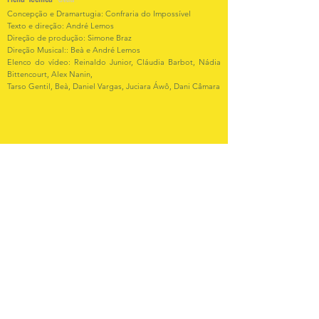
Credits
Concepção e Dramartugia: Confraria do Impossível
Texto e direção: André Lemos
Direção de produção: Simone Braz
Direção Musical:: Beà e André Lemos
Elenco do vídeo: Reinaldo Junior, Cláudia Barbot, Nádia
Bittencourt, Alex Nanin,
Tarso Gentil, Beà, Daniel Vargas, Juciara Áwô, Dani Câmara
Vídeo
Siga os artistas