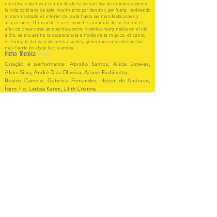
narrativa colectiva y común desde la perspectiva de quienes vivieron
la vida cotidiana de este movimiento por dentro y por fuera, reviviendo
el camino desde el interior del aula hasta las manifestaciones y
ocupaciones. Utilizando el arte como herramienta de lucha, en el
afán de crear otras perspectivas sobre historias marginadas en el día
a día, se encuentra la ascendencia a través de la música, el canto,
el teatro, la danza y las artes visuales, generando una colectividad
más fuerte de abajo hacia arriba.
Ficha Técnica
Credits
Criação e performance: Abraão Santos, Alicia Esteves,
Alvim Silva, André Dias Oliveira, Ariane Fachinetto,
Beatriz Camelo, Gabriela Fernandes, Heitor de Andrade,
Ícaro Pio, Letícia Karen, Lilith Cristina
Marcela Jesus, Matheus Maciel, Mel Oliveira, Pedro
Veríssimo.
Direção: Martha Kiss Perrone.
Som/performance/live: André Dias Oliveira, Heitor de
Andrade
Produção: Otávio Bontempo
Vídeo