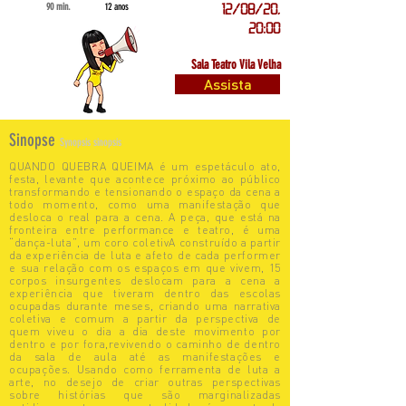
90 min.
12 anos
12/08/20,
20:00
Sala Teatro Vila Velha
Assista
Sinopse
Synopsis sinopsis
QUANDO QUEBRA QUEIMA é um espetáculo ato,
festa, levante que acontece próximo ao público
transformando e tensionando o espaço da cena a
todo momento, como uma manifestação que
desloca o real para a cena. A peça, que está na
fronteira entre performance e teatro, é uma
“dança-luta”, um coro coletivA construído a partir
da experiência de luta e afeto de cada performer
e sua relação com os espaços em que vivem, 15
corpos insurgentes deslocam para a cena a
experiência que tiveram dentro das escolas
ocupadas durante meses, criando uma narrativa
coletiva e comum a partir da perspectiva de
quem viveu o dia a dia deste movimento por
dentro e por fora,revivendo o caminho de dentro
da sala de aula até as manifestações e
ocupações. Usando como ferramenta de luta a
arte, no desejo de criar outras perspectivas
sobre histórias que são marginalizadas