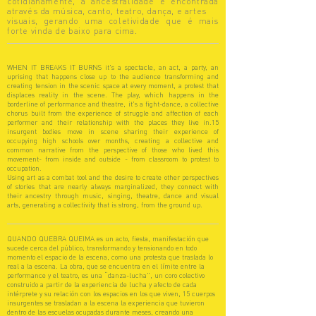
cotidianamente, a ancestralidade é encontrada
através da música, canto, teatro, dança, e artes
visuais, gerando uma coletividade que é mais
forte vinda de baixo para cima.
WHEN IT BREAKS IT BURNS it's a spectacle, an act, a party, an
uprising that happens close up to the audience transforming and
creating tension in the scenic space at every moment, a protest that
displaces reality in the scene. The play, which happens in the
borderline of performance and theatre, it's a fight-dance, a collective
chorus built from the experience of struggle and affection of each
performer and their relationship with the places they live in.15
insurgent bodies move in scene sharing their experience of
occupying high schools over months, creating a collective and
common narrative from the perspective of those who lived this
movement- from inside and outside - from classroom to protest to
occupation.
Using art as a combat tool and the desire to create other perspectives
of stories that are nearly always marginalized, they connect with
their ancestry through music, singing, theatre, dance and visual
arts, generating a collectivity that is strong, from the ground up.
QUANDO QUEBRA QUEIMA es un acto, fiesta, manifestación que
sucede cerca del público, transformando y tensionando en todo
momento el espacio de la escena, como una protesta que traslada lo
real a la escena. La obra, que se encuentra en el límite entre la
performance y el teatro, es una “danza-lucha”, un coro colectivo
construido a partir de la experiencia de lucha y afecto de cada
intérprete y su relación con los espacios en los que viven, 15 cuerpos
insurgentes se trasladan a la escena la experiencia que tuvieron
dentro de las escuelas ocupadas durante meses, creando una