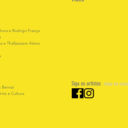
hora e Rodrigo França
a
 e Thallyssiane Aleixo
a
Siga os artistas
Follow the artist
c Bernat
rte e Cultura