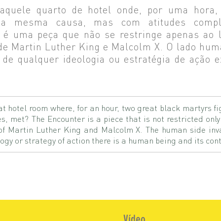
naquele quarto de hotel onde, por uma hora,
la mesma causa, mas com atitudes compl
é uma peça que não se restringe apenas ao la
 de Martin Luther King e Malcolm X. O lado hum
s de qualquer ideologia ou estratégia de ação
 hotel room where, for an hour, two great black martyrs fi
s, met? The Encounter is a piece that is not restricted only 
s of Martin Luther King and Malcolm X. The human side i
gy or strategy of action there is a human being and its con
Vídeo