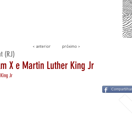
< anterior
próximo >
t (RJ)
 X e Martin Luther King Jr
King Jr
Compartilha