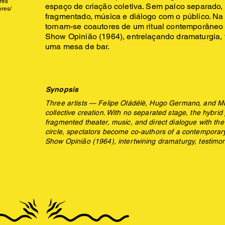
rês
espaço de criação coletiva. Sem palco separado, a
ores/
fragmentado, música e diálogo com o público. Na
tornam-se coautores de um ritual contemporâneo qu
Show Opinião (1964), entrelaçando dramaturgia,
uma mesa de bar.
Synopsis
Three artists — Felipe Oládélè, Hugo Germano, and Mu
collective creation. With no separated stage, the hybr
fragmented theater, music, and direct dialogue with the
circle, spectators become co-authors of a contemporary rit
Show Opinião (1964), intertwining dramaturgy, testimon