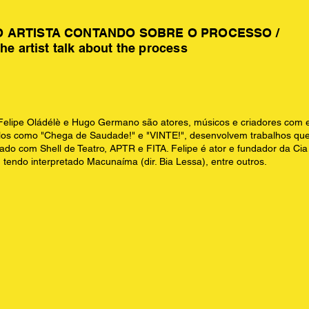
O ARTISTA CONTANDO SOBRE O PROCESSO /
the artist talk about the process
pe Oládélè e Hugo Germano são atores, músicos e criadores com ext
ulos como "Chega de Saudade!" e "VINTE!", desenvolvem trabalhos que v
iado com Shell de Teatro, APTR e FITA. Felipe é ator e fundador da Cia
, tendo interpretado Macunaíma (dir. Bia Lessa), entre outros.