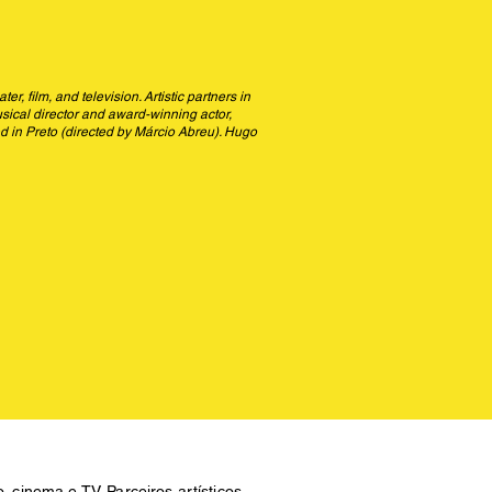
 film, and television. Artistic partners in
sical director and award-winning actor,
d in Preto (directed by Márcio Abreu). Hugo
 cinema e TV. Parceiros artísticos