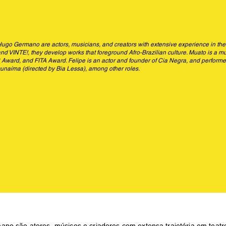
ugo Germano are actors, musicians, and creators with extensive experience in theater,
 VINTE!, they develop works that foreground Afro-Brazilian culture. Muato is a mu
 Award, and FITA Award. Felipe is an actor and founder of Cia Negra, and performe
cunaíma (directed by Bia Lessa), among other roles.
no são atores, músicos e criadores com extensa trajetória em teatro,