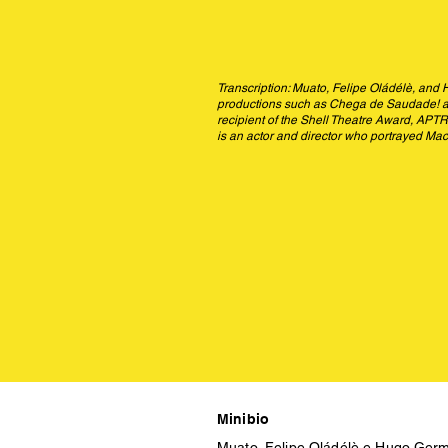
Transcription: Muato, Felipe Oládélè, and H
productions such as Chega de Saudade! and
recipient of the Shell Theatre Award, APTR
is an actor and director who portrayed Ma
Minibio
Muato, Felipe Oládélè e Hugo Germa