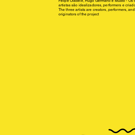
Felipe Oládélè, Hugo Germano e Muato - Os t
artistas são idealizadores, performers e criad
The three artists are creators, performers, and
originators of the project