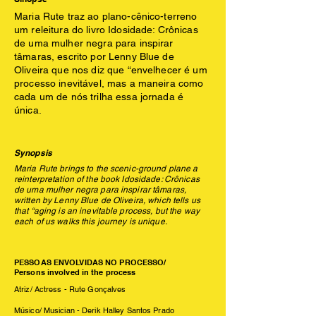
Maria Rute traz ao plano-cênico-terreno
um releitura do livro Idosidade: Crônicas
de uma mulher negra para inspirar
tâmaras, escrito por Lenny Blue de
Oliveira que nos diz que “envelhecer é um
processo inevitável, mas a maneira como
cada um de nós trilha essa jornada é
única.
Synopsis
Maria Rute brings to the scenic-ground plane a
reinterpretation of the book Idosidade: Crônicas
de uma mulher negra para inspirar tâmaras,
written by Lenny Blue de Oliveira, which tells us
that “aging is an inevitable process, but the way
each of us walks this journey is unique.
PESSOAS ENVOLVIDAS NO PROCESSO/
Persons involved in the process
Atriz/ Actress - Rute Gonçalves
Músico/ Musician - Derik Halley Santos Prado