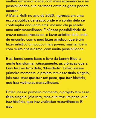
mulher em maior idade, com mais experiência e as
possibilidades que as trocas entre os griots podem
ocorrer.
A Maria Ruth no ano de 2026, ingressa em uma
escola pública de teatro, onde é o sonho dela se
contemplar enquanto atriz, mesmo ela já sendo
uma atriz maravilhosa. E aí essa possibilidade de
cruzar esses processos, o fazer artístico dela, indo
de encontro com o meu fazer artístico, que é um
fazer artístico um pouco mais jovem, mas também
com muito entusiasmo, com muita possibilidade.
E aí, tendo como base o livro da Lenny Blue, a
gente transformar, cênicamente, as crônicas que a
Leni traz no livro dela, “Idosidade”. Então, nesse
primeiro momento, o projeto tem esse título singelo,
joia rara, mas que traz um peso, que traz história,
que traz vivências maravilhosas.
Então, nesse primeiro momento, o projeto tem esse
título singelo, joia rara, mas que traz um peso, que
traz história, que traz vivências maravilhosas. É
isso.
Transcripton: In this initial phase, the project titled Joia Rara
centers on the actress Maria Ruth, who takes as her
foundation and guiding reference the book Idosidade, by