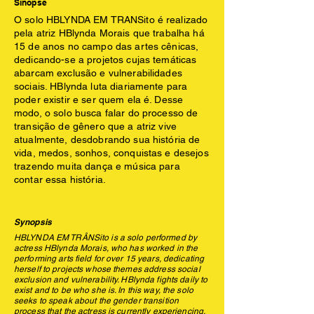
Sinopse
O solo HBLYNDA EM TRANSito é realizado
pela atriz HBlynda Morais que trabalha há
15 de anos no campo das artes cênicas,
dedicando-se a projetos cujas temáticas
abarcam exclusão e vulnerabilidades
sociais. HBlynda luta diariamente para
poder existir e ser quem ela é. Desse
modo, o solo busca falar do processo de
transição de gênero que a atriz vive
atualmente, desdobrando sua história de
vida, medos, sonhos, conquistas e desejos
trazendo muita dança e música para
contar essa história.
Synopsis
HBLYNDA EM TRÂNSito is a solo performed by
actress HBlynda Morais, who has worked in the
performing arts field for over 15 years, dedicating
herself to projects whose themes address social
exclusion and vulnerability. HBlynda fights daily to
exist and to be who she is. In this way, the solo
seeks to speak about the gender transition
process that the actress is currently experiencing,