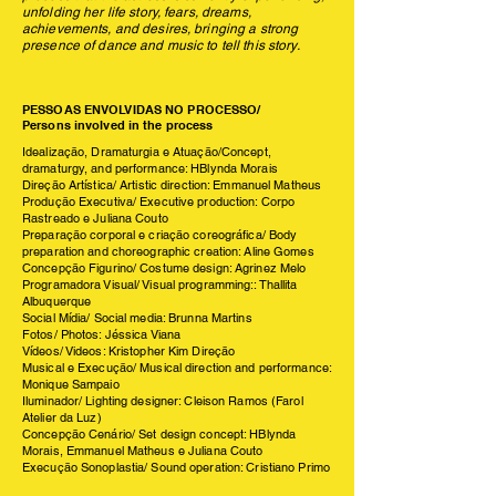
unfolding her life story, fears, dreams,
achievements, and desires, bringing a strong
presence of dance and music to tell this story.
PESSOAS ENVOLVIDAS NO PROCESSO/
Persons involved in the process
Idealização, Dramaturgia e Atuação/Concept,
dramaturgy, and performance: HBlynda Morais
Direção Artística/ Artistic direction: Emmanuel Matheus
Produção Executiva/ Executive production: Corpo
Rastreado e Juliana Couto
Preparação corporal e criação coreográfica/ Body
preparation and choreographic creation: Aline Gomes
Concepção Figurino/ Costume design: Agrinez Melo
Programadora Visual/ Visual programming:: Thallita
Albuquerque
Social Mídia/ Social media: Brunna Martins
Fotos/ Photos: Jéssica Viana
Vídeos/ Videos: Kristopher Kim Direção
Musical e Execução/ Musical direction and performance:
Monique Sampaio
Iluminador/ Lighting designer: Cleison Ramos (Farol
Atelier da Luz)
Concepção Cenário/ Set design concept: HBlynda
Morais, Emmanuel Matheus e Juliana Couto
Execução Sonoplastia/ Sound operation: Cristiano Primo