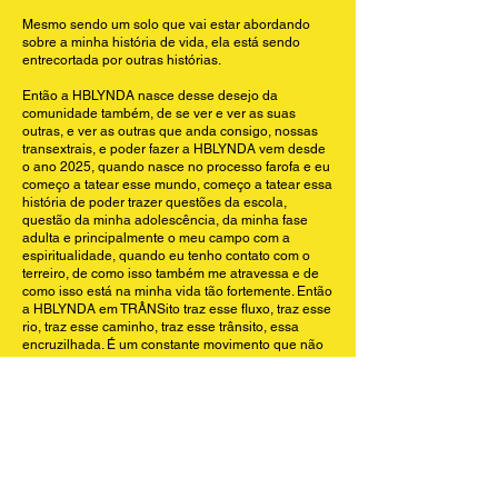
Mesmo sendo um solo que vai estar abordando
sobre a minha história de vida, ela está sendo
entrecortada por outras histórias.
Então a HBLYNDA nasce desse desejo da
comunidade também, de se ver e ver as suas
outras, e ver as outras que anda consigo, nossas
transextrais, e poder fazer a HBLYNDA vem desde
o ano 2025, quando nasce no processo farofa e eu
começo a tatear esse mundo, começo a tatear essa
história de poder trazer questões da escola,
questão da minha adolescência, da minha fase
adulta e principalmente o meu campo com a
espiritualidade, quando eu tenho contato com o
terreiro, de como isso também me atravessa e de
como isso está na minha vida tão fortemente. Então
a HBLYNDA em TRÂNSito traz esse fluxo, traz esse
rio, traz esse caminho, traz esse trânsito, essa
encruzilhada. É um constante movimento que não
se fixa, que não se para. Então a HBLYNDA EM
TRÂNSito quer isso, pedir passagem.
Transcription: HBLYNDA EM TRÂNSito is born from the
desire to speak about trans lives, removing them from
places of erasure, silence, death, and statistics.