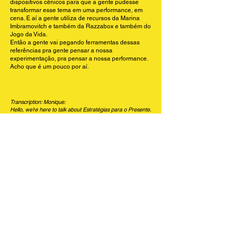
dispositivos cênicos para que a gente pudesse
transformar esse tema em uma performance, em
cena. E aí a gente utiliza de recursos da Marina
Imbramovitch e também da Razzabox e também do
Jogo da Vida.
Então a gente vai pegando ferramentas dessas
referências pra gente pensar a nossa
experimentação, pra pensar a nossa performance.
Acho que é um pouco por aí.
Transcription: Monique:
Hello, we’re here to talk about Estratégias para o Presente.
It’s a research that began about ten years ago from a
personal difficulty of living in the present moment, and later
the understanding that this is a collective difficulty,
combined with a past diagnosis that I am an autistic
person, which created an urgency for me to research this
theme within the performing arts. And then came the
invitation from the wonderful Juliana França to help me in
this process.
Juliana:
And then I arrive in the work, in the process, to experiment
and think together with Monique about scenic devices so
that we could transform this theme into a performance, into
a scene. And then we use resources from Marina
Abramović and also from Razzabox and from the Game of