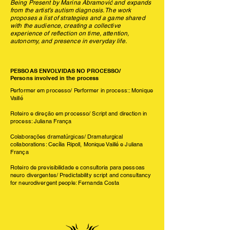
Being Present by Marina Abramović and expands
from the artist’s autism diagnosis. The work
proposes a list of strategies and a game shared
with the audience, creating a collective
experience of reflection on time, attention,
autonomy, and presence in everyday life.
PESSOAS ENVOLVIDAS NO PROCESSO/
Persons involved in the process
Performer em processo/ Performer in process:: Monique
Vaillé
Roteiro e direção em processo/ Script and direction in
process: Juliana França
Colaborações dramatúrgicas/ Dramaturgical
collaborations: Cecília Ripoll, Monique Vaillé e Juliana
França
Roteiro de previsibilidade e consultoria para pessoas
neuro divergentes/ Predictability script and consultancy
for neurodivergent people: Fernanda Costa