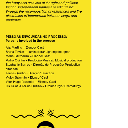
the body acts as a site of thought and political
friction. Independent frames are articulated
through the recomposition of references and the
dissolution of boundaries between stage and
audience.
PESSOAS ENVOLVIDAS NO PROCESSO/
Persons involved in the process
Alía Martins – Elenco/ Cast
Bruna Tovian – Iluminadora/ Lighting designer
Mollis Serradura – Elenco/ Cast
Pedro Quiriku - Produção Musical/ Musical production
Stephanie Barros - Direção de Produção/ Production
direction
Tarina Quelho - Direção/ Direction
Victor Salomão - Elenco/ Cast
Vitor Hugo Rossetto – Elenco/ Cast
Os Crias e Tarina Quelho – Dramaturgia/ Dramaturgy