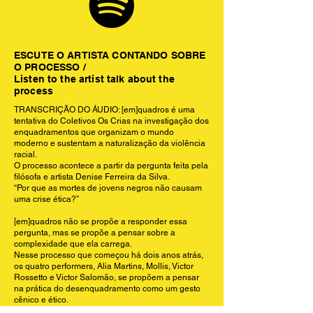
ESCUTE O ARTISTA CONTANDO SOBRE
O PROCESSO /
Listen to the artist talk about the
process
TRANSCRIÇÃO DO ÁUDIO: [em]quadros é uma
tentativa do Coletivos Os Crias na investigação dos
enquadramentos que organizam o mundo
moderno e sustentam a naturalização da violência
racial.
O processo acontece a partir da pergunta feita pela
filósofa e artista Denise Ferreira da Silva.
“Por que as mortes de jovens negros não causam
uma crise ética?”
[em]quadros não se propõe a responder essa
pergunta, mas se propõe a pensar sobre a
complexidade que ela carrega.
Nesse processo que começou há dois anos atrás,
os quatro performers, Alia Martins, Mollis, Victor
Rossetto e Victor Salomão, se propõem a pensar
na prática do desenquadramento como um gesto
cênico e ético.
O processo recebe direção de Tarina Quelho e tem